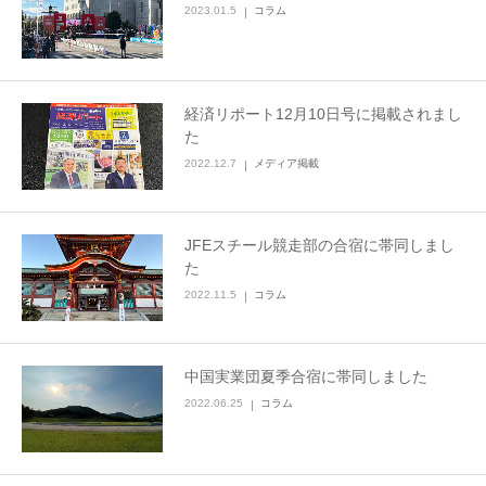
2023.01.5
コラム
経済リポート12月10日号に掲載されまし
た
2022.12.7
メディア掲載
JFEスチール競走部の合宿に帯同しまし
た
2022.11.5
コラム
中国実業団夏季合宿に帯同しました
2022.06.25
コラム