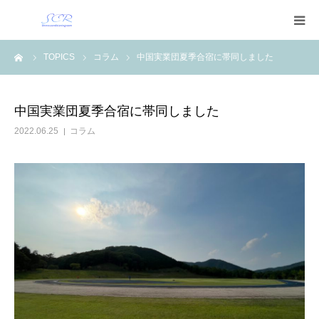
ーム
TOPICS
コラム
中国実業団夏季合宿に帯同しました
トップ
サービスメニュー
中国実業団夏季合宿に帯同しました
2022.06.25
コラム
トレーナー紹介
店舗案内
よくある質問
会社紹介
お問い合わせ